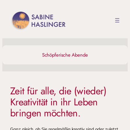
Zum
Inhalt
springen
Schöpferische Abende
Zeit für alle, die (wieder)
Kreativität in ihr Leben
bringen möchten.
Ganz gleich, ob Sie regelmäßig kreativ sind oder zuletzt